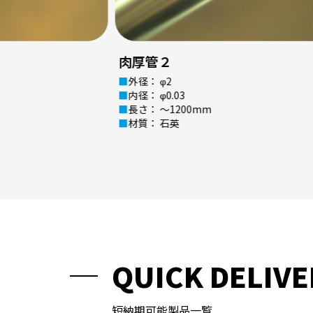
肉厚管３
外径： φ2
内径： φ0.01
長さ： ～1200mm
材質： 石英
QUICK DELIVE
短納期可能製品一覧