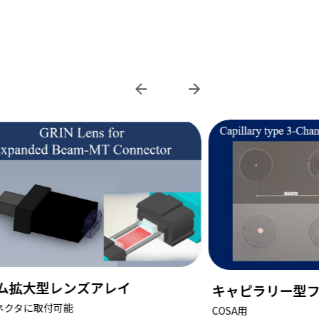
ピラリー型ファイバアレイ
集積型GRINレン
用
1次元/2次元配列のガラ