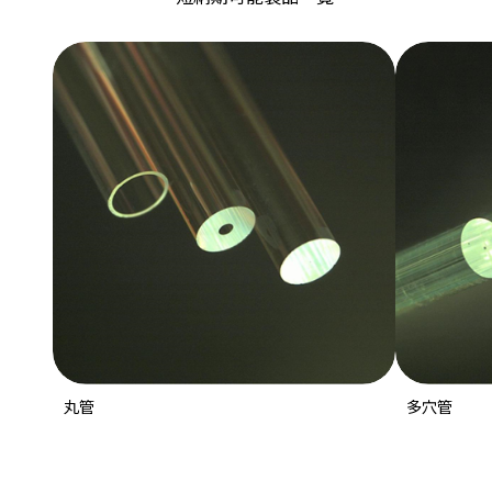
丸管
多穴管