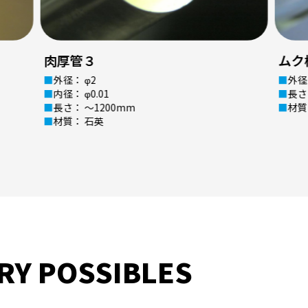
ムク棒
薄肉
外径： φ2
外径
長さ： ～1200mm
内径：
材質： 石英
長さ
材質
RY POSSIBLES