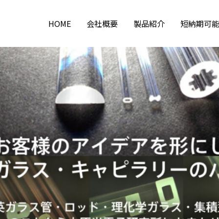
HOME
会社概要
製品紹介
短納期可
ガラス材料
石英製品
ファイバアレイ用キャピラリー
集積型GRINレンズ製品
集