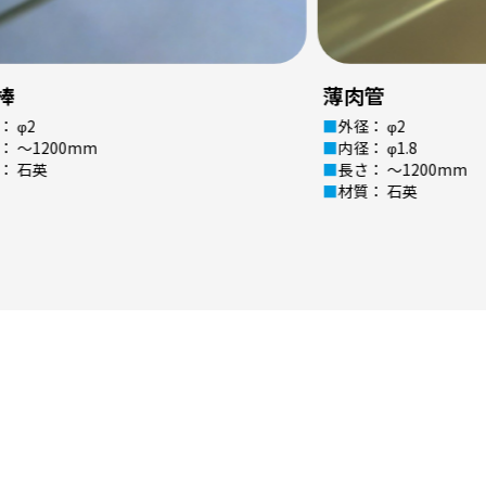
管
肉厚管１
： φ2
外径： φ2
 φ1.8
内径： φ0.5
： ～1200mm
長さ： ～1200mm
： 石英
材質： 石英