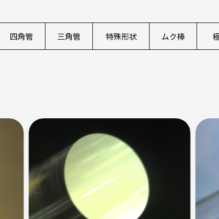
四角管
三角管
特殊形状
ムク棒