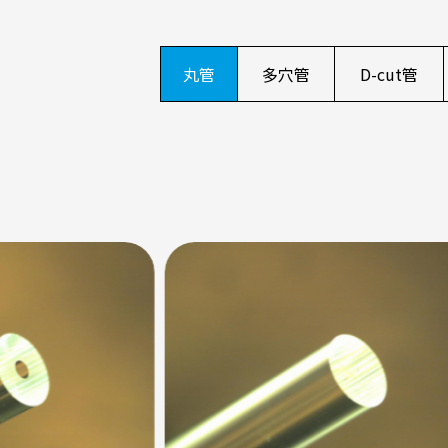
丸管
多穴管
D-cut管