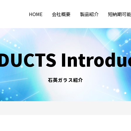
HOME
会社概要
製品紹介
短納期可
ガラス材料
石英製品
ファイバアレイ用キャピラリー
集積型GRINレンズ製品
集
UCTS Introdu
石英ガラス紹介