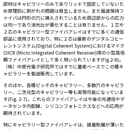
部材はキャピラリーのみでありリッドで固定していないた
め原理的に剥がれの問題は発生しません。また偏波保持フ
ァイバは円形の穴に挿入されているため周辺部からの応力
は均一であり消光比が悪化することは有りません。１芯や
２芯のキャピラリー型ファイバアレイはすでに多くの通信
部品に使用されており、特に２芯は最新のデジタルコヒー
レントシステム(Digital Coherent System)におけるマイク
ロICR (Micro Integrated Coherent Receiver)用の小型高信
頼ファイバアレイとして多く用いられています(Fig.2-6)。
（株）中原光電子研究所ではすでに量産ベースでこの種キ
ャピラリーを製造販売しています。
そのほか、各種ピッチのキャピラリー、多数穴のキャピラ
リー、二次元型のキャピラリー等も実現可能になっていま
す(Fig. 2-7)。これらのファイバアレイは今後の光通信やデ
ータセンタ内配線、シリコンフォトニクスなどへの応用が
期待されています。
特にキャピラリー型ファイバアレイは、接着剤層が薄いた