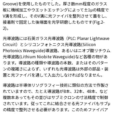
Groove)を使用したものでした。厚さ数mm程度のガラス
板に機械加工やウエットエッチングによって±1μの精度で
V溝を形成し、そのV溝に光ファイバを整列させて蓋をし、
接着剤で固定した後端面を光学研磨したものです(Fig.2-
2)。
光導波路には石英ガラス光導波路（PLC: Planar Lightwave
Circuit）とシリコンフォトニクス光導波路(Silicon
Photonics Waveguide)導波路、あるいはニオブ酸リチウム
光導波路(Lithium Niobite Waveguide)など各種の物があ
ります。導波路の種類や導波路の本数、またはそのパター
ンの複雑さによらず、いずれも光導波路は外部の部品・装
置と光ファイバを通して入出力しなければなりません。
導波路は半導体リソグラフィー技術に類似の方法で作製さ
れていますので、たとえ導波路が8本、32本、48本、など
複数本あってもその並びはサブミクロンの寸法精度で制御
されています。従ってこれに結合させる光ファイバもサブμ
の精度で整列させる必要があります。このためファイバア