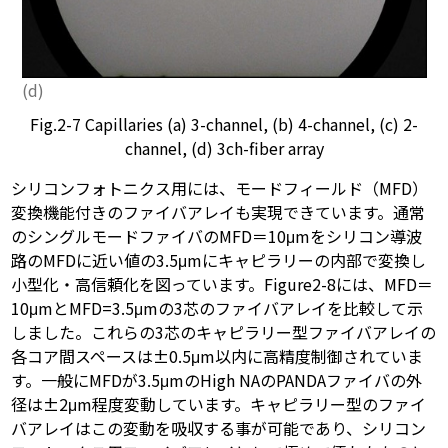
(d)
Fig.2-7 Capillaries (a) 3-channel, (b) 4-channel, (c) 2-
channel, (d) 3ch-fiber array
シリコンフォトニクス用には、モードフィールド（MFD）
変換機能付きのファイバアレイも実現できています。通常
のシングルモードファイバのMFD＝10μmをシリコン導波
路のMFDに近い値の3.5μmにキャピラリーの内部で変換し
小型化・高信頼化を図っています。Figure2-8には、MFD＝
10μmとMFD=3.5μmの3芯のファイバアレイを比較して示
しました。これらの3芯のキャピラリー型ファイバアレイの
各コア間スペースは±0.5μm以内に高精度制御されていま
す。一般にMFDが3.5μmのHigh NAのPANDAファイバの外
径は±2μm程度変動しています。キャピラリー型のファイ
バアレイはこの変動を吸収する事が可能であり、シリコン