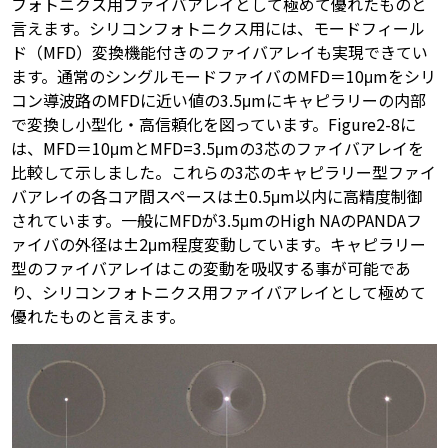
フォトニクス用ファイバアレイとして極めて優れたものと
言えます。シリコンフォトニクス用には、モードフィール
ド（MFD）変換機能付きのファイバアレイも実現できてい
ます。通常のシングルモードファイバのMFD＝10μmをシリ
コン導波路のMFDに近い値の3.5μmにキャピラリーの内部
で変換し小型化・高信頼化を図っています。Figure2-8に
は、MFD＝10μmとMFD=3.5μmの3芯のファイバアレイを
比較して示しました。これらの3芯のキャピラリー型ファイ
バアレイの各コア間スペースは±0.5μm以内に高精度制御
されています。一般にMFDが3.5μmのHigh NAのPANDAフ
ァイバの外径は±2μm程度変動しています。キャピラリー
型のファイバアレイはこの変動を吸収する事が可能であ
り、シリコンフォトニクス用ファイバアレイとして極めて
優れたものと言えます。