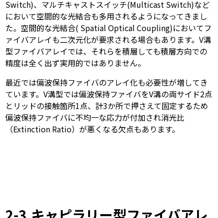
Switch)、マルチキャストスイッチ(Multicast Switch)など
において空間的な光結合も多用されるようになってきまし
た。空間的な光結合( Spatial Optical Coupling)においてフ
ァイバアレイも二次元化が要求される場合もあります。V溝
型ファイバアレイでは、それらを積層しても積層方向での
精度は全く出ず実用的ではありません。
最近では偏波保持ファイバのアレイ化も必要性が増してき
ています。V溝型では偏波保持ファイバをV溝の両サイド2点
とリッドの接触箇所1点、計3か所で押さえて固定するため
偏波保持ファイバに不均一な応力が付加され消光比
（Extinction Ratio）が悪くなる欠点もあります。
2-3.キャピラリー型ファイバアレ