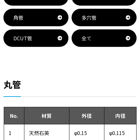
角管
多穴管
DCUT管
全て
丸管
No.
材質
外径
内径
1
天然石英
φ0.15
φ0.115